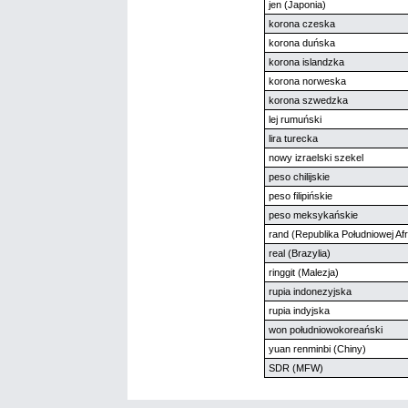
jen (Japonia)
korona czeska
korona duńska
korona islandzka
korona norweska
korona szwedzka
lej rumuński
lira turecka
nowy izraelski szekel
peso chilijskie
peso filipińskie
peso meksykańskie
rand (Republika Południowej Afr
real (Brazylia)
ringgit (Malezja)
rupia indonezyjska
rupia indyjska
won południowokoreański
yuan renminbi (Chiny)
SDR (MFW)