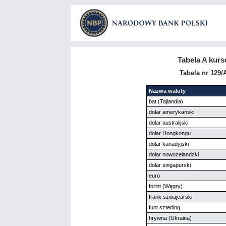
Tabela A kur
Tabela nr 129/
Nazwa waluty
bat (Tajlandia)
dolar amerykański
dolar australijski
dolar Hongkongu
dolar kanadyjski
dolar nowozelandzki
dolar singapurski
euro
forint (Węgry)
frank szwajcarski
funt szterling
hrywna (Ukraina)