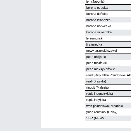
jen (Japonia)
korona czeska
korona duńska
korona islandzka
korona norweska
korona szwedzka
lej rumuński
lira turecka
nowy izraelski szekel
peso chilijskie
peso filipińskie
peso meksykańskie
rand (Republika Południowej Afr
real (Brazylia)
ringgit (Malezja)
rupia indonezyjska
rupia indyjska
won południowokoreański
yuan renminbi (Chiny)
SDR (MFW)