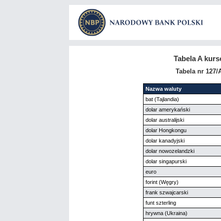
Tabela A kur
Tabela nr 127/
Nazwa waluty
bat (Tajlandia)
dolar amerykański
dolar australijski
dolar Hongkongu
dolar kanadyjski
dolar nowozelandzki
dolar singapurski
euro
forint (Węgry)
frank szwajcarski
funt szterling
hrywna (Ukraina)