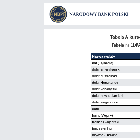
Tabela A kur
Tabela nr 114/
Nazwa waluty
bat (Tajlandia)
dolar amerykański
dolar australijski
dolar Hongkongu
dolar kanadyjski
dolar nowozelandzki
dolar singapurski
euro
forint (Węgry)
frank szwajcarski
funt szterling
hrywna (Ukraina)