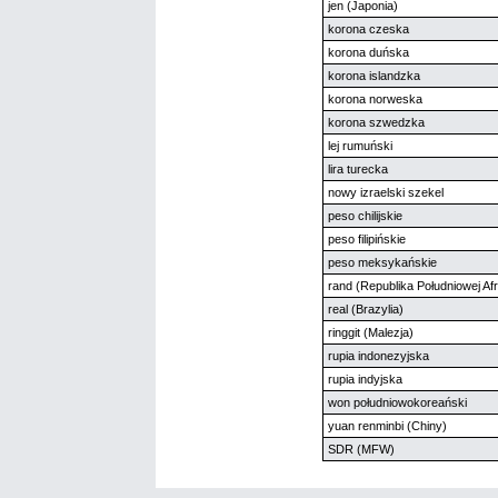
jen (Japonia)
korona czeska
korona duńska
korona islandzka
korona norweska
korona szwedzka
lej rumuński
lira turecka
nowy izraelski szekel
peso chilijskie
peso filipińskie
peso meksykańskie
rand (Republika Południowej Afr
real (Brazylia)
ringgit (Malezja)
rupia indonezyjska
rupia indyjska
won południowokoreański
yuan renminbi (Chiny)
SDR (MFW)