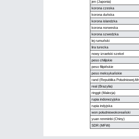
jen (Japonia)
korona czeska
korona duńska
korona islandzka
korona norweska
korona szwedzka
lej rumuński
lira turecka
nowy izraelski szekel
peso chilijskie
peso filipińskie
peso meksykańskie
rand (Republika Południowej Afr
real (Brazylia)
ringgit (Malezja)
rupia indonezyjska
rupia indyjska
won południowokoreański
yuan renminbi (Chiny)
SDR (MFW)