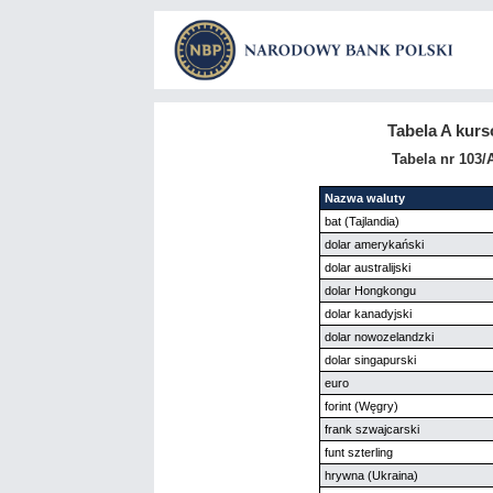
Tabela A kur
Tabela nr 103/
Nazwa waluty
bat (Tajlandia)
dolar amerykański
dolar australijski
dolar Hongkongu
dolar kanadyjski
dolar nowozelandzki
dolar singapurski
euro
forint (Węgry)
frank szwajcarski
funt szterling
hrywna (Ukraina)