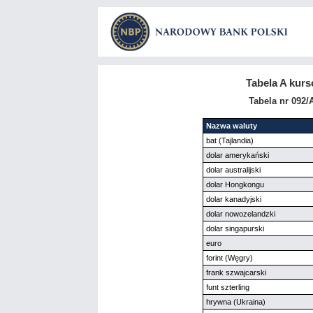
Tabela A kur
Tabela nr 092/
Nazwa waluty
bat (Tajlandia)
dolar amerykański
dolar australijski
dolar Hongkongu
dolar kanadyjski
dolar nowozelandzki
dolar singapurski
euro
forint (Węgry)
frank szwajcarski
funt szterling
hrywna (Ukraina)