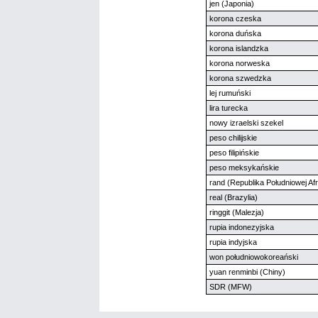
jen (Japonia)
korona czeska
korona duńska
korona islandzka
korona norweska
korona szwedzka
lej rumuński
lira turecka
nowy izraelski szekel
peso chilijskie
peso filipińskie
peso meksykańskie
rand (Republika Południowej Afr
real (Brazylia)
ringgit (Malezja)
rupia indonezyjska
rupia indyjska
won południowokoreański
yuan renminbi (Chiny)
SDR (MFW)