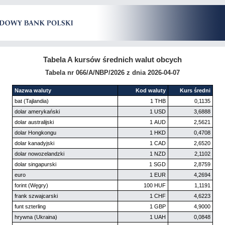
Tabela A kursów średnich walut obcych
Tabela nr 066/A/NBP/2026 z dnia 2026-04-07
Nazwa waluty
Kod waluty
Kurs średni
bat (Tajlandia)
1 THB
0,1135
dolar amerykański
1 USD
3,6888
dolar australijski
1 AUD
2,5621
dolar Hongkongu
1 HKD
0,4708
dolar kanadyjski
1 CAD
2,6520
dolar nowozelandzki
1 NZD
2,1102
dolar singapurski
1 SGD
2,8759
euro
1 EUR
4,2694
forint (Węgry)
100 HUF
1,1191
frank szwajcarski
1 CHF
4,6223
funt szterling
1 GBP
4,9000
hrywna (Ukraina)
1 UAH
0,0848