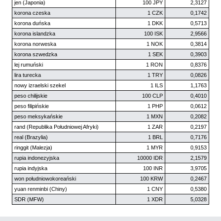
jen (Japonia)
100 JPY
2,3127
korona czeska
1 CZK
0,1742
korona duńska
1 DKK
0,5713
korona islandzka
100 ISK
2,9566
korona norweska
1 NOK
0,3814
korona szwedzka
1 SEK
0,3903
lej rumuński
1 RON
0,8376
lira turecka
1 TRY
0,0826
nowy izraelski szekel
1 ILS
1,1763
peso chilijskie
100 CLP
0,4010
peso filipińskie
1 PHP
0,0612
peso meksykańskie
1 MXN
0,2082
rand (Republika Południowej Afryki)
1 ZAR
0,2197
real (Brazylia)
1 BRL
0,7176
ringgit (Malezja)
1 MYR
0,9153
rupia indonezyjska
10000 IDR
2,1579
rupia indyjska
100 INR
3,9705
won południowokoreański
100 KRW
0,2467
yuan renminbi (Chiny)
1 CNY
0,5380
SDR (MFW)
1 XDR
5,0328