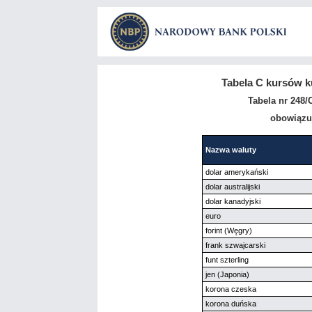
Tabela C kursów k
Tabela nr 248/
obowiązuj
Nazwa waluty
dolar amerykański
dolar australijski
dolar kanadyjski
euro
forint (Węgry)
frank szwajcarski
funt szterling
jen (Japonia)
korona czeska
korona duńska