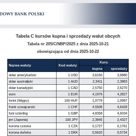
Tabela C kursów kupna i sprzedaży walut obcych
Tabela nr 205/C/NBP/2025 z dnia 2025-10-21
obowiązująca od dnia 2025-10-22
Kurs:
Nazwa waluty
Kod waluty
kupna
sprzedaży
dolar amerykański
1 USD
3,6150
3,6880
dolar australijski
1 AUD
2,3411
2,3883
dolar kanadyjski
1 CAD
2,5750
2,6270
euro
1 EUR
4,1979
4,2827
forint (Węgry)
100 HUF
1,0779
1,0997
frank szwajcarski
1 CHF
4,5508
4,6428
funt szterling
1 GBP
4,8358
4,9334
jen (Japonia)
100 JPY
2,3845
2,4327
korona czeska
1 CZK
0,1727
0,1761
korona duńska
1 DKK
0,5620
0,5734