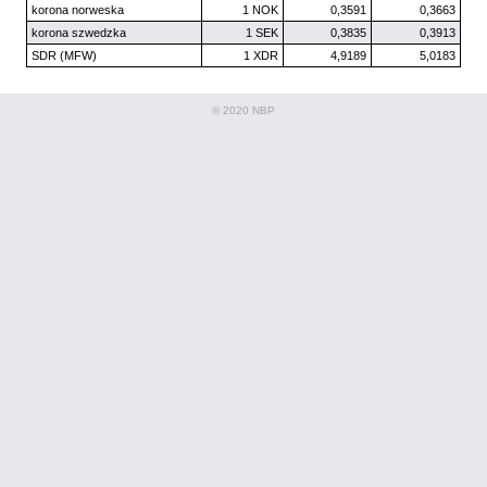
korona norweska
1 NOK
0,3591
0,3663
korona szwedzka
1 SEK
0,3835
0,3913
SDR (MFW)
1 XDR
4,9189
5,0183
© 2020 NBP