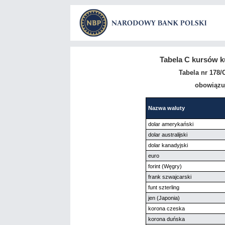
Tabela C kursów k
Tabela nr 178/
obowiązuj
Nazwa waluty
dolar amerykański
dolar australijski
dolar kanadyjski
euro
forint (Węgry)
frank szwajcarski
funt szterling
jen (Japonia)
korona czeska
korona duńska