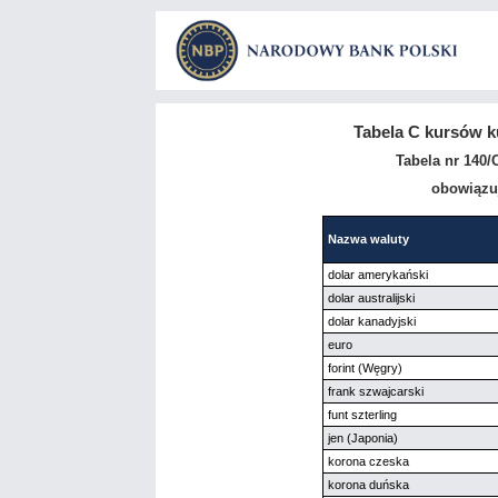
Tabela C kursów k
Tabela nr 140/
obowiązuj
Nazwa waluty
dolar amerykański
dolar australijski
dolar kanadyjski
euro
forint (Węgry)
frank szwajcarski
funt szterling
jen (Japonia)
korona czeska
korona duńska