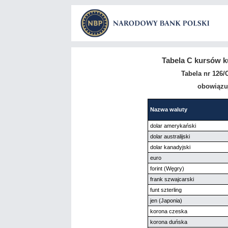
Tabela C kursów k
Tabela nr 126/
obowiązuj
Nazwa waluty
dolar amerykański
dolar australijski
dolar kanadyjski
euro
forint (Węgry)
frank szwajcarski
funt szterling
jen (Japonia)
korona czeska
korona duńska