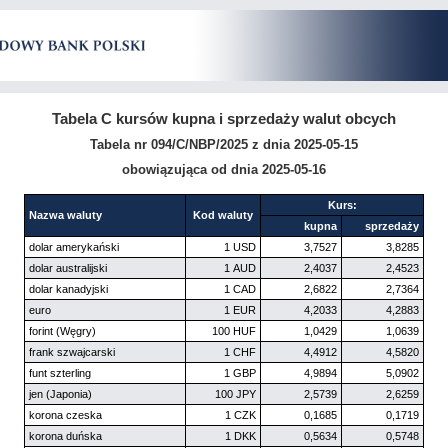
Tabela C kursów kupna i sprzedaży walut obcych
Tabela nr 094/C/NBP/2025 z dnia 2025-05-15
obowiązująca od dnia 2025-05-16
Kurs:
Nazwa waluty
Kod waluty
kupna
sprzedaży
dolar amerykański
1 USD
3,7527
3,8285
dolar australijski
1 AUD
2,4037
2,4523
dolar kanadyjski
1 CAD
2,6822
2,7364
euro
1 EUR
4,2033
4,2883
forint (Węgry)
100 HUF
1,0429
1,0639
frank szwajcarski
1 CHF
4,4912
4,5820
funt szterling
1 GBP
4,9894
5,0902
jen (Japonia)
100 JPY
2,5739
2,6259
korona czeska
1 CZK
0,1685
0,1719
korona duńska
1 DKK
0,5634
0,5748