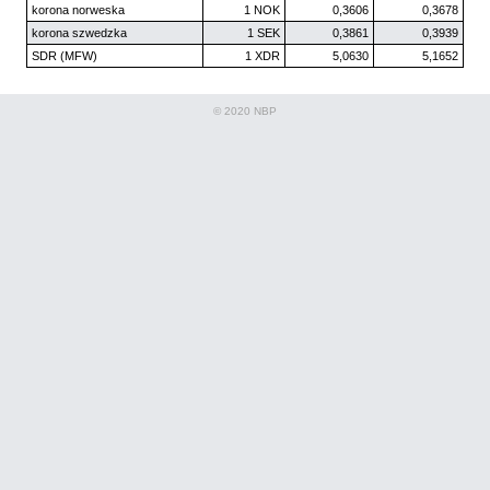
korona norweska
1 NOK
0,3606
0,3678
korona szwedzka
1 SEK
0,3861
0,3939
SDR (MFW)
1 XDR
5,0630
5,1652
© 2020 NBP