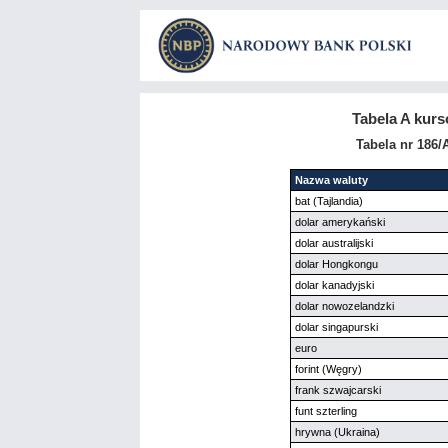
Tabela A kur
Tabela nr 186/
Nazwa waluty
bat (Tajlandia)
dolar amerykański
dolar australijski
dolar Hongkongu
dolar kanadyjski
dolar nowozelandzki
dolar singapurski
euro
forint (Węgry)
frank szwajcarski
funt szterling
hrywna (Ukraina)