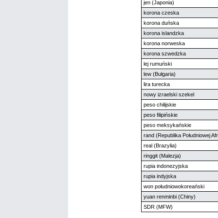
jen (Japonia)
korona czeska
korona duńska
korona islandzka
korona norweska
korona szwedzka
lej rumuński
lew (Bułgaria)
lira turecka
nowy izraelski szekel
peso chilijskie
peso filipińskie
peso meksykańskie
rand (Republika Południowej Afr
real (Brazylia)
ringgit (Malezja)
rupia indonezyjska
rupia indyjska
won południowokoreański
yuan renminbi (Chiny)
SDR (MFW)